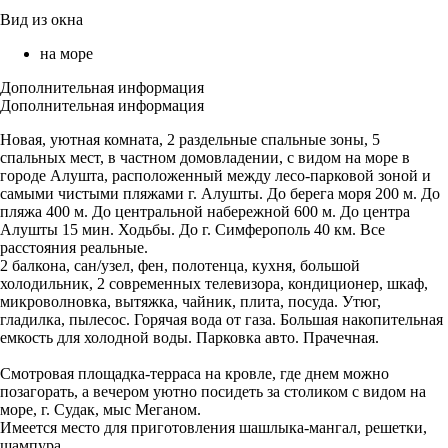
Вид из окна
на море
Дополнительная информация
Дополнительная информация
Новая, уютная комната, 2 раздельные спальные зоны, 5
спальных мест, в частном домовладении, с видом на море в
городе Алушта, расположенный между лесо-парковой зоной и
самыми чистыми пляжами г. Алушты. До берега моря 200 м. До
пляжа 400 м. До центральной набережной 600 м. До центра
Алушты 15 мин. Ходьбы. До г. Симферополь 40 км. Все
расстояния реальные.
2 балкона, сан/узел, фен, полотенца, кухня, большой
холодильник, 2 современных телевизора, кондиционер, шкаф,
микроволновка, вытяжка, чайник, плита, посуда. Утюг,
гладилка, пылесос. Горячая вода от газа. Большая накопительная
емкость для холодной воды. Парковка авто. Прачечная.
Смотровая площадка-терраса на кровле, где днем можно
позагорать, а вечером уютно посидеть за столиком с видом на
море, г. Судак, мыс Меганом.
Имеется место для приготовления шашлыка-мангал, решетки,
шампура.