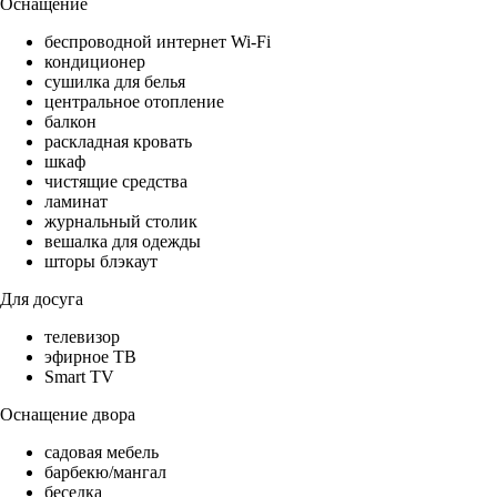
Оснащение
беспроводной интернет Wi-Fi
кондиционер
сушилка для белья
центральное отопление
балкон
раскладная кровать
шкаф
чистящие средства
ламинат
журнальный столик
вешалка для одежды
шторы блэкаут
Для досуга
телевизор
эфирное ТВ
Smart TV
Оснащение двора
садовая мебель
барбекю/мангал
беседка