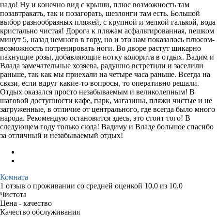
надо! Ну и конечно вид с крыши, плюс возможность там
позавтракать, так и позагорать, шезлонги там есть. Большой
выбор разнообразных пляжей, с крупной и мелкой галькой, вода
кристально чистая! Дорога к пляжам асфальтированная, пешком
минут 5, назад немного в гору, но и это нам показалось плюсом-
возможность потренировать ноги. Во дворе растут шикарно
пахнущие розы, добавляющие нотку колорита в отдых. Вадим и
Влада замечательные хозяева, радушно встретили и заселили
раньше, так как мы приехали на четыре часа раньше. Всегда на
связи, если вдруг какие-то вопросы, то оперативно решали.
Отдых оказался просто незабываемым и великолепным! В
шаговой доступности кафе, парк, магазины, пляжи чистые и не
загруженные, в отличие от центрального, где всегда было много
народа. Рекомендую остановится здесь, это стоит того! В
следующем году только сюда! Вадиму и Владе большое спасибо
за отличный и незабываемый отдых!
Комната
1 отзыв
о проживании со средней оценкой
10,0
из
10,0
Чистота
Цена - качество
Качество обслуживания