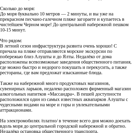
Сколько до моря:
До моря буквально 10 метров — 2 минуты, и вы уже на
прекрасном песчано-галечном пляже загораете и купаетесь в
чистейшем Черном море! До центральной набережной пешком
10-15 минут.
Что рядом:
В летний сезон инфраструктура развита очень хорошо! С
причала на пляже отправляются морские экскурсии по
побережью близ Алушты и до Ялты. Недалёко от дома
расположены всевозможные заведения общественного питания,
где можно быстро и недорого покушать и перекусить, а также
рестораны, где вам предложат изысканные блюда.
Также на набережной много продуктовых магазинов,
сувенирных ларьков, недалеко расположен фирменный магазин
алкогольных напитков «Массандра». В пешей доступности
расположился один из самых известных аквапарков Алушты с
чудесными видами на море и горы и увлекательными
аттракционами.
На электромобилях /платно/ в течение всего дня можно доехать
вдоль моря до центральной городской набережной и обратно.
Недалёко остановка общественного транспорта.