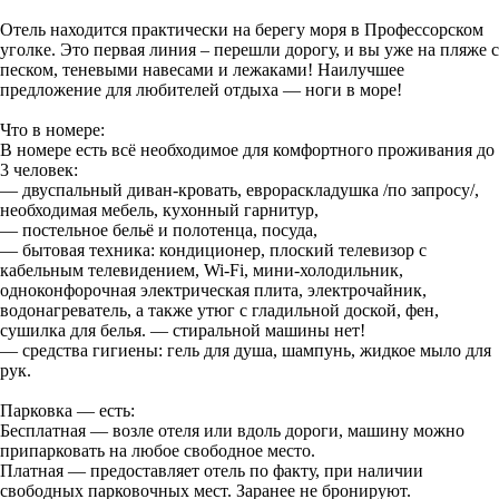
Отель находится практически на берегу моря в Профессорском
уголке. Это первая линия – перешли дорогу, и вы уже на пляже с
песком, теневыми навесами и лежаками! Наилучшее
предложение для любителей отдыха — ноги в море!
Что в номере:
В номере есть всё необходимое для комфортного проживания до
3 человек:
— двуспальный диван-кровать, еврораскладушка /по запросу/,
необходимая мебель, кухонный гарнитур,
— постельное бельё и полотенца, посуда,
— бытовая техника: кондиционер, плоский телевизор с
кабельным телевидением, Wi-Fi, мини-холодильник,
одноконфорочная электрическая плита, электрочайник,
водонагреватель, а также утюг с гладильной доской, фен,
сушилка для белья. — стиральной машины нет!
— средства гигиены: гель для душа, шампунь, жидкое мыло для
рук.
Парковка — есть:
Бесплатная — возле отеля или вдоль дороги, машину можно
припарковать на любое свободное место.
Платная — предоставляет отель по факту, при наличии
свободных парковочных мест. Заранее не бронируют.