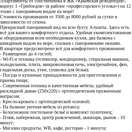
Апартаменты от собственника в ЖК «Крымская резиденция»,
корпус 1 «Грибоедов» (в районе «профессорского уголка») на 12
этаже с панорамным видом на море!
Стоимость проживания от 3500 до 8000 рублей за сутки в
зависимости от сезона.
Прекрасный панорамный вид на всю бухту Алушты. Здесь есть
всё для вашего комфортного отдыха. Удобная укомплектованная
и оборудованная всем необходимым кухня, два балкона с
шикарным видом на море, спальня с панорамными окнами.
В квартире предусмотрено всё для комфортного проживания:
- Размещение до 4 гостей;
- Wi-Fi и техника (телевизор, кондиционер, стиральная машина,
холодильник, плита, микроволновая печь, электрочайник, фен,
гладильная доска, утюг, сушилка для белья);
- Посуда и кухонные принадлежности для приготовления и
приема пищи;
- Современная техника и качественная мебель: удобный
раскладной диван (250х220) с ортопедическим пружинным
матрасом;
- Кресло-кровать с ортопедической основой;
- На балконе уютная мебель из ротанга;
- Белоснежное постельное бельё и комплект полотенец;
- Пляж, набережная, центр развлечений, аквапарк, рынок - 10
минут;
- Магазин продукты, WB, кафе, ресторан - 1 минута;