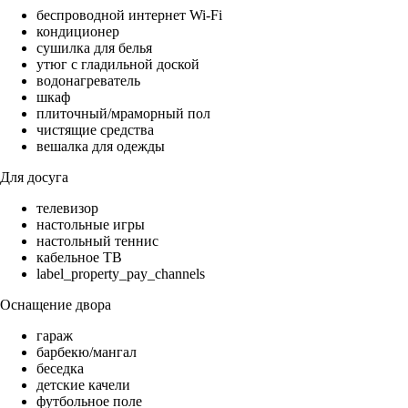
беспроводной интернет Wi-Fi
кондиционер
сушилка для белья
утюг с гладильной доской
водонагреватель
шкаф
плиточный/мраморный пол
чистящие средства
вешалка для одежды
Для досуга
телевизор
настольные игры
настольный теннис
кабельное ТВ
label_property_pay_channels
Оснащение двора
гараж
барбекю/мангал
беседка
детские качели
футбольное поле