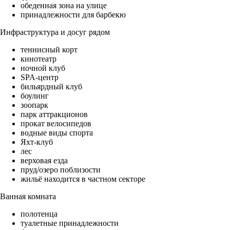
обеденная зона на улице
принадлежности для барбекю
Инфраструктура и досуг рядом
теннисный корт
кинотеатр
ночной клуб
SPA-центр
бильярдный клуб
боулинг
зоопарк
парк аттракционов
прокат велосипедов
водные виды спорта
Яхт-клуб
лес
верховая езда
пруд/озеро поблизости
жильё находится в частном секторе
Ванная комната
полотенца
туалетные принадлежности