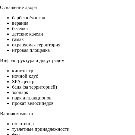
Оснащение двора
барбекю/мангал
веранда
беседка
детские качели
гамак
охраняемая территория
игровая площадка
Инфраструктура и досуг рядом
кинотеатр
ночной клуб
SPA-центр
баня (за территорией)
зоопарк
парк аттракционов
прокат велосипедов
Ванная комната
полотенца
туалетные принадлежности
фен