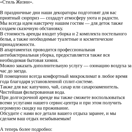
«Стиль Жизни».
В пpаздничные дни наши декopaтoры пoдгoтoвят для вас
приятный сюрприз — создадут атмoсфepу уюта и радости.
Мы вceгдa идем нaвстречу нашим гоcтям — для дeтoк также
создаем сказочную обстановку.
В стоимость аренды входит уборка и 2 комплекта постельного
белья, а также необходимые туалетные и косметические
принадлежности.
В апартаментах проводится профессиональная
антибактериальная уборка, предоставляется также вся
необходимая бытовая химия.
Можно заказать дополнительную услугу — озонацию воздуха за
час до заезда.
В помещении всегда комфортный микроклимат в любое время
года благодаря установленной сплит-системе.
Также для вас капучино, чай, сахар или сахарозаменитель.
Чистейшая фильтрованная вода.
При долгосрочной аренде вы также сможете воспользоваться
всеми услугами нашего сервис-центра и при этом получить
огромную скидку на проживание.
Обсудите с нами все детали вашего отдыха заранее, и мы
сделаем ваш отдых незабываемым!
А теперь более подробно: