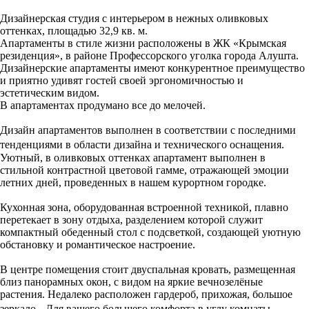
Дизайнерская студия с интерьером в нежных оливковых
оттенках, площадью 32,9 кв. м.
Апартаменты в стиле жизни расположены в ЖК «Крымская
резиденция», в районе Профессорского уголка города Алушта.
Дизайнерские апартаменты имеют конкурентное преимущество
и приятно удивят гостей своей эргономичностью и
эстетическим видом.
В апартаментах продумано все до мелочей.
Дизайн апартаментов выполнен в соответствии с последними
тенденциями в области дизайна и технического оснащения.
Уютный, в оливковых оттенках апартамент выполнен в
стильной контрастной цветовой гамме, отражающей эмоции
летних дней, проведенных в нашем курортном городке.
Кухонная зона, оборудованная встроенной техникой, плавно
перетекает в зону отдыха, разделением которой служит
компактный обеденный стол с подсветкой, создающей уютную
обстановку и романтическое настроение.
В центре помещения стоит двуспальная кровать, размещенная
близ панорамных окон, с видом на яркие вечнозелёные
растения. Недалеко расположен гардероб, прихожая, большое
зеркало. Для вашего большего комфорта в углу комнаты