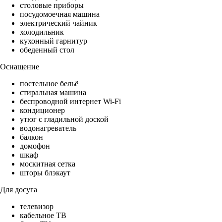
столовые приборы
посудомоечная машина
электрический чайник
холодильник
кухонный гарнитур
обеденный стол
Оснащение
постельное бельё
стиральная машина
беспроводной интернет Wi-Fi
кондиционер
утюг с гладильной доской
водонагреватель
балкон
домофон
шкаф
москитная сетка
шторы блэкаут
Для досуга
телевизор
кабельное ТВ