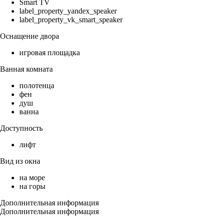
Smart TV
label_property_yandex_speaker
label_property_vk_smart_speaker
Оснащение двора
игровая площадка
Ванная комната
полотенца
фен
душ
ванна
Доступность
лифт
Вид из окна
на море
на горы
Дополнительная информация
Дополнительная информация