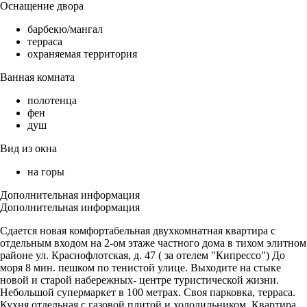
Оснащение двора
барбекю/мангал
терраса
охраняемая территория
Ванная комната
полотенца
фен
душ
Вид из окна
на горы
Дополнительная информация
Дополнительная информация
Сдается новая комфортабельная двухкомнатная квартира с
отдельным входом на 2-ом этаже частного дома в тихом элитном
районе ул. Краснофлотская, д. 47 ( за отелем "Кипрессо") До
моря 8 мин. пешком по тенистой улице. Выходите на стыке
новой и старой набережных- центре туристической жизни.
Небольшой супермаркет в 100 метрах. Своя парковка, терраса.
Кухня отдельная с газовой плитой и холодильником. Квартира