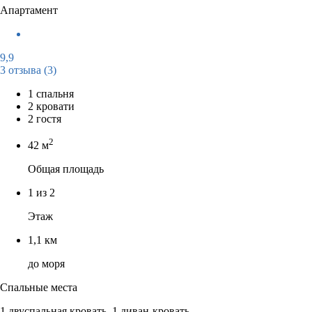
Апартамент
9,9
3 отзыва
(3)
1 спальня
2 кровати
2 гостя
2
42 м
Общая площадь
1 из 2
Этаж
1,1 км
до моря
Спальные места
1 двуспальная кровать, 1 диван-кровать