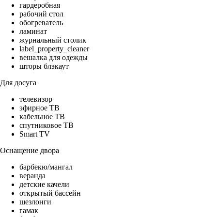
гардеробная
рабочий стол
обогреватель
ламинат
журнальный столик
label_property_cleaner
вешалка для одежды
шторы блэкаут
Для досуга
телевизор
эфирное ТВ
кабельное ТВ
спутниковое ТВ
Smart TV
Оснащение двора
барбекю/мангал
веранда
детские качели
открытый бассейн
шезлонги
гамак