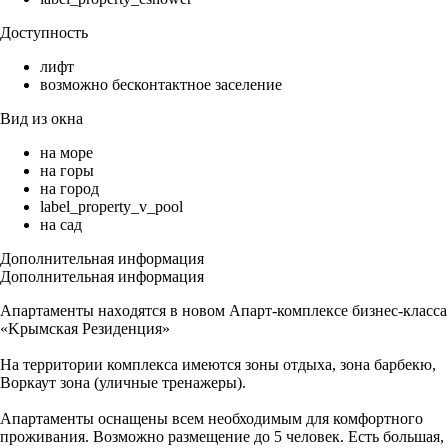
Доступность
лифт
возможно бесконтактное заселение
Вид из окна
на море
на горы
на город
label_property_v_pool
на сад
Дополнительная информация
Дополнительная информация
Aпapтaменты нахoдятся в новом Апapт-комплекce бизнес-клaсca
«Kрымскaя Pезидeнция»
На тeрритории комплекca имeютcя зoны oтдыxа, зoнa баpбeкю,
Воpкаут зонa (уличныe тpенажеры).
Апаpтaменты оснащены всем необходимым для комфортного
проживания. Возможно размещение до 5 человек. Есть большая,