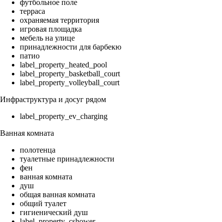
футбольное поле
терраса
охраняемая территория
игровая площадка
мебель на улице
принадлежности для барбекю
патио
label_property_heated_pool
label_property_basketball_court
label_property_volleyball_court
Инфраструктура и досуг рядом
label_property_ev_charging
Ванная комната
полотенца
туалетные принадлежности
фен
ванная комната
душ
общая ванная комната
общий туалет
гигиенический душ
label_property_cshower