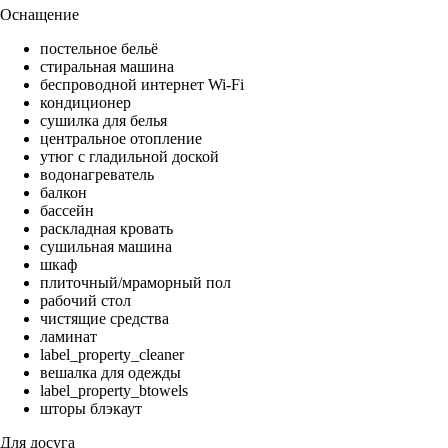
Оснащение
постельное бельё
стиральная машина
беспроводной интернет Wi-Fi
кондиционер
сушилка для белья
центральное отопление
утюг с гладильной доской
водонагреватель
балкон
бассейн
раскладная кровать
сушильная машина
шкаф
плиточный/мраморный пол
рабочий стол
чистящие средства
ламинат
label_property_cleaner
вешалка для одежды
label_property_btowels
шторы блэкаут
Для досуга