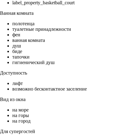
label_property_basketball_court
Ванная комната
полотенца
туалетные принадлежности
фен
ванная комната
душ
биде
тапочки
гигиенический душ
Доступность
лифт
возможно бесконтактное заселение
Вид из окна
на море
на горы
на город
Для супергостей