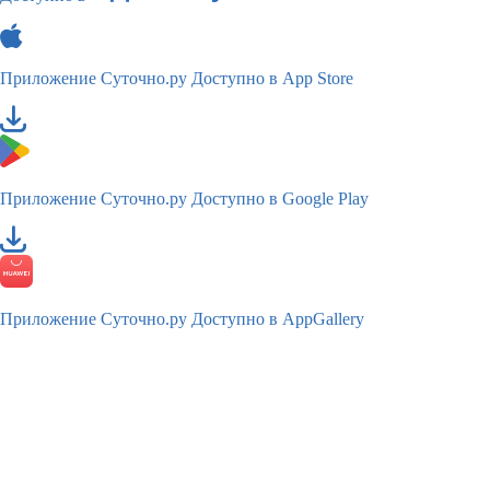
Приложение Суточно.ру
Доступно в App Store
Приложение Суточно.ру
Доступно в Google Play
Приложение Суточно.ру
Доступно в AppGallery
TM
© 2011—2026
Суточно.ру
Российский сервис бронирования жилья, официальный сайт,
товарный знак № 681728
Карта сайта
Пользовательское соглашение
Обработка персональных данных