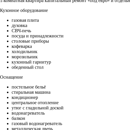
1-комнатная квартира капитальный ремонт «под евро» и отдельн
Кухонное оборудование
газовая плита
духовка
СВЧ-печь
посуда и принадлежности
столовые приборы
кофеварка
холодильник
морозильник
кухонный гарнитур
обеденный стол
Оснащение
постельное бельё
стиральная машина
кондиционер
центральное отопление
утюг с гладильной доской
водонагреватель
балкон
газовый водонагреватель
металлическая дверь