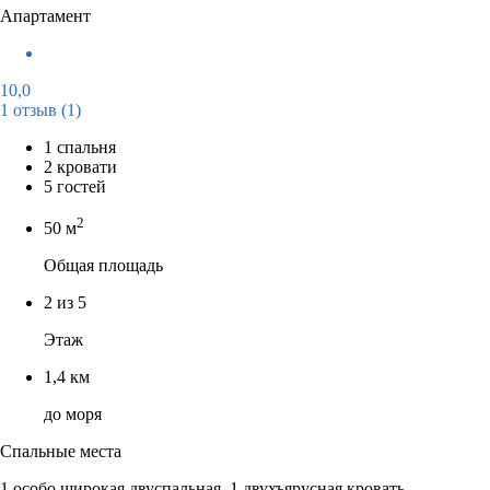
Апартамент
10,0
1 отзыв
(1)
1 спальня
2 кровати
5 гостей
2
50 м
Общая площадь
2 из 5
Этаж
1,4 км
до моря
Спальные места
1 особо широкая двуспальная, 1 двухъярусная кровать