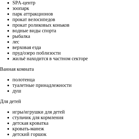
SPA-центр
зоопарк
парк аттракционов
прокат велосипедов
прокат роликовых коньков
водные виды спорта
рыбалка
лес
верховая езда
пруд/озеро поблизости
жильё находится в частном секторе
Ванная комната
полотенца
туалетные принадлежности
душ
Для детей
игры/игрушки для детей
стульчик для кормления
детская кроватка
кровать-манеж
детский горшок