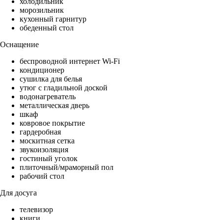
холодильник
морозильник
кухонный гарнитур
обеденный стол
Оснащение
беспроводной интернет Wi-Fi
кондиционер
сушилка для белья
утюг с гладильной доской
водонагреватель
металлическая дверь
шкаф
ковровое покрытие
гардеробная
москитная сетка
звукоизоляция
гостиный уголок
плиточный/мраморный пол
рабочий стол
Для досуга
телевизор
книги