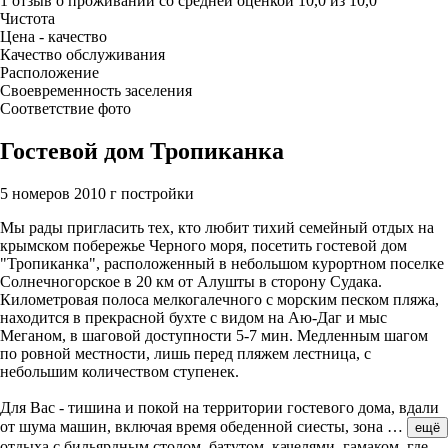
1 отзыв
о проживании со средней оценкой
10,0
из
10,0
Чистота
Цена - качество
Качество обслуживания
Расположение
Своевременность заселения
Соответствие фото
Гостевой дом Тропиканка
5 номеров
2010 г постройки
Мы рады пригласить тех, кто любит тихий семейный отдых на
крымском побережье Черного моря, посетить гостевой дом
"Тропиканка", расположенный в небольшом курортном поселке
Солнечногорское в 20 км от Алушты в сторону Судака.
Километровая полоса мелкогалечного с морским песком пляжа,
находится в прекрасной бухте с видом на Аю-Даг и мыс
Меганом, в шаговой доступности 5-7 мин. Медленным шагом
по ровной местности, лишь перед пляжем лестница, с
небольшим количеством ступенек.
Для Вас - тишина и покой на территории гостевого дома, вдали
от шума машин, включая время обеденной сиесты, зона
…
ещё
отдыха с бильярдным столом, батутом, качелями, гамаком, где