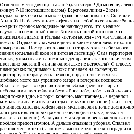
Отличное место для отдыха - твёрдая пятерка! До моря недалеко
(минут 7-10 неспешным шагом). Береговая линия - 2 км и
отдыхающих совсем немного (даже не сравнивайте с Сочи или
Анапой). На берегу много кафешек на любой вкус и кошелёк, но
«жарких тусовок молодёжи» не наблюдается, что в нашем
случае - несомненный плюс. Хотелось спокойного отдыха с
красивыми видами и тёплым чистым морем - тут мы угадали на
все сто. Отдыхали с мужем вдвоём в конце июня-начале июля в
номере люкс. Номер расположен на втором этаже небольшого
здания (отдельный вход и винтовая лестница). Сама территория
чистая, ухоженная и напоминает дендрарий - такого количества
цветущих растений я ни на одной даче не встречала). О плюсах
планировки: поднимаясь в люкс попадаем на солнечную
просторную террасу, есть шезлонг, пару столов и стулья -
любимое место для утреннего загара и вечерних посиделок.
Виды с террасы открываются волшебные (зелёные горы с
небольшими постройками бескрайнее небо, небольшой кусочек
моря тоже видно, но горы, конечно, масштабнее). За верандой -
комната с диванчиком для отдыха и кухонной зоной (плиты нет,
но микроволновки, кофеварки и мультиварки вполне достаточно
для приготовления завтраков и обедов (вся посуда, ложки и
вилки - в наличии). А на ужин мы ходили в ресторанчики - их в
посёлке предостаточно). А дальше спальня и уборная. Спальня
расположена в тени (за окном - высокие зелёные виноградники
и пальмы). Кондиционер имеется, но за счёт удачного