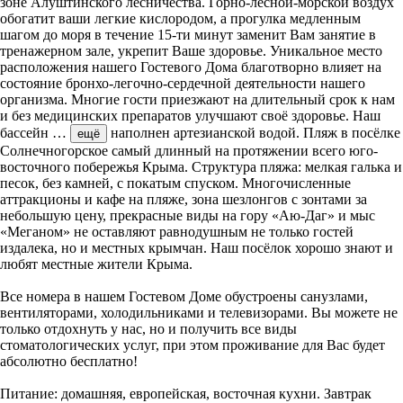
зоне Алуштинского лесничества. Горно-лесной-морской воздух
обогатит ваши легкие кислородом, а прогулка медленным
шагом до моря в течение 15-ти минут заменит Вам занятие в
тренажерном зале, укрепит Ваше здоровье. Уникальное место
расположения нашего Гостевого Дома благотворно влияет на
состояние бронхо-легочно-сердечной деятельности нашего
организма. Многие гости приезжают на длительный срок к нам
и без медицинских препаратов улучшают своё здоровье. Наш
бассейн
…
наполнен артезианской водой. Пляж в посёлке
ещё
Солнечногорское самый длинный на протяжении всего юго-
восточного побережья Крыма. Структура пляжа: мелкая галька и
песок, без камней, с покатым спуском. Многочисленные
аттракционы и кафе на пляже, зона шезлонгов с зонтами за
небольшую цену, прекрасные виды на гору «Аю-Даг» и мыс
«Меганом» не оставляют равнодушным не только гостей
издалека, но и местных крымчан. Наш посёлок хорошо знают и
любят местные жители Крыма.
Все номера в нашем Гостевом Доме обустроены санузлами,
вентиляторами, холодильниками и телевизорами. Вы можете не
только отдохнуть у нас, но и получить все виды
стоматологических услуг, при этом проживание для Вас будет
абсолютно бесплатно!
Питание: домашняя, европейская, восточная кухни. Завтрак