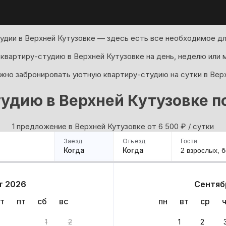
удии в Верхней Кутузовке — здесь есть все необходимое д
квартиру-студию в Верхней Кутузовке на день, неделю или 
жно забронировать уютную квартиру-студию на сутки в Верх
тудию в Верхней Кутузовке п
1 предложение в Верхней Кутузовке oт 6 500
₽
/ сутки
Заезд
Отъезд
Гости
Когда
Когда
2 взрослых,
б
ример
Санкт-Петербург
Москва
Сочи
Минск
Казань
Дагестан
Кисловодск
Аб
т 2026
Сентяб
Квартиры
Гостиницы
Дома
Частный сектор
т
пт
сб
вс
пн
вт
ср
 1 вариант
1
2
1
2