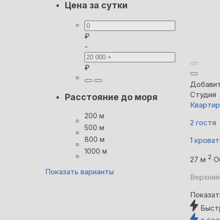
Цена за сутки
₽
-
₽
Добавит
Студия
Расстояние до моря
Квартир
200 м
2 гостя
500 м
800 м
1 кроват
1000 м
2
27 м
О
Показать варианты
Верхняя
Показат
Быст