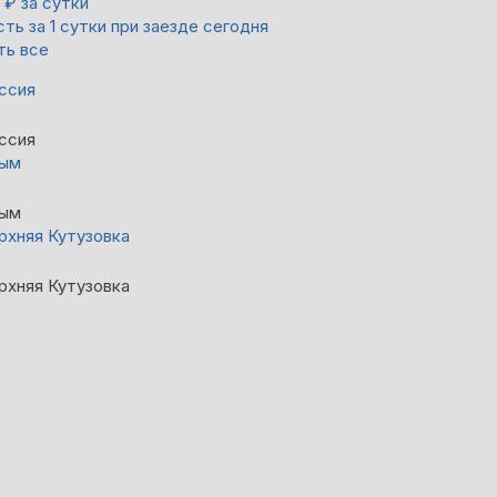
0
₽
за сутки
ть за 1 сутки при заезде сегодня
ть все
ссия
ссия
ым
ым
рхняя Кутузовка
рхняя Кутузовка