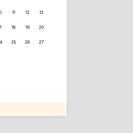
0
11
12
13
7
18
19
20
4
25
26
27
ле оценки проживания.