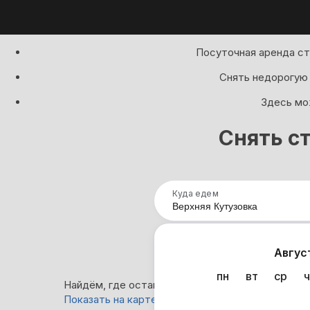
Посуточная аренда ст
Снять недорогую 
Здесь мо
Снять с
Куда едем
Нап
Авгус
пн
вт
ср
ч
Найдём, где остановиться в Верхней Кутузовке:
Показать на карте