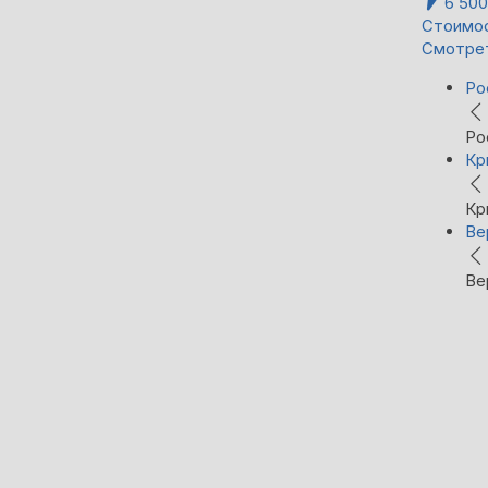
6 50
Стоимос
Смотре
Ро
Ро
Кр
Кр
Ве
Ве