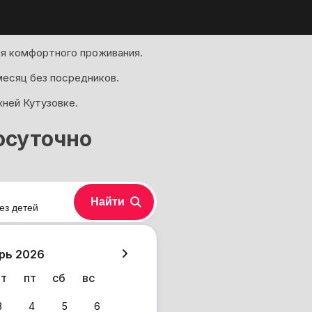
ля комфортного проживания.
месяц без посредников.
ней Кутузовке.
осуточно
Найти
ез детей
хазия
рь 2026
чт
пт
сб
вс
3
4
5
6