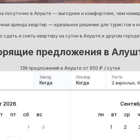
а посуточно в Алуште — выгоднее и комфортнее, чем номер
ная аренда квартир — идеальное решение для туристов и к
 сдать и снять квартиру на сутки в Алуште и другом городе
орящие предложения в Алуш
138 предложений в Алуште oт 950
₽
/ сутки
Заезд
Отъезд
Гости
Когда
Когда
2 взрослых,
б
ример
Санкт-Петербург
Москва
Сочи
Минск
Казань
Дагестан
Кисловодск
Аб
т 2026
Сентяб
Квартиры
Гостиницы
Дома
Частный сектор
т
пт
сб
вс
пн
вт
ср
тов
1
2
1
2
 до 30% за бронь