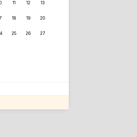
0
11
12
13
7
18
19
20
4
25
26
27
ле оценки проживания.