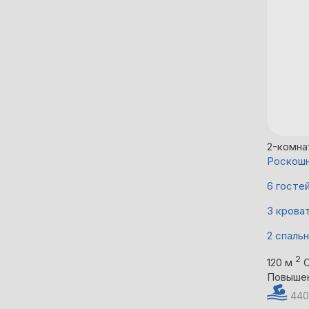
2-комна
Роскошн
6 госте
3 крова
2 спаль
2
120 м
Повыше
440