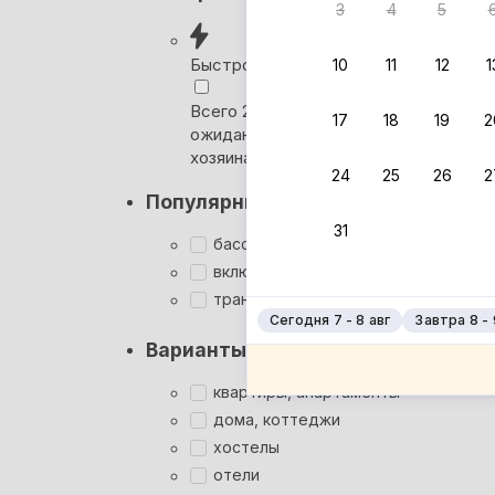
3
4
5
Вернём 
после о
Быстрое бронирование
10
11
12
1
Выбира
Всего 2 минуты, без
17
18
19
2
ожидания ответа от
Мгновен
хозяина
24
25
26
2
Суперхо
Популярные фильтры
Кэшбэк
31
Заброни
бассейн
Подроб
включён завтрак
трансфер
Сегодня 7 - 8 авг
Завтра 8 - 
Варианты размещения
квартиры, апартаменты
дома, коттеджи
хостелы
отели