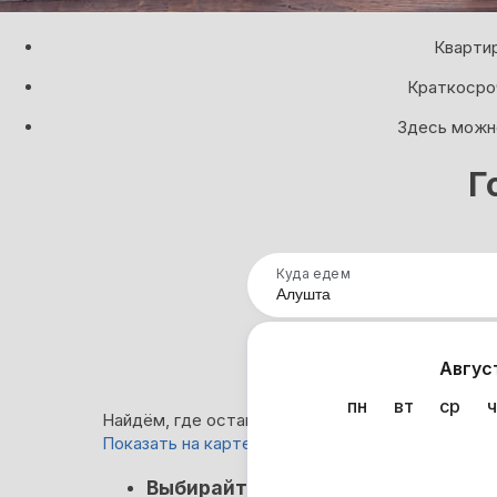
Квартир
Краткосроч
Здесь можно
Г
Куда едем
Нап
Авгус
пн
вт
ср
ч
Найдём, где остановиться в Алуште: 138 вариан
Показать на карте
Кэшбэк
Выбирайте лучшее