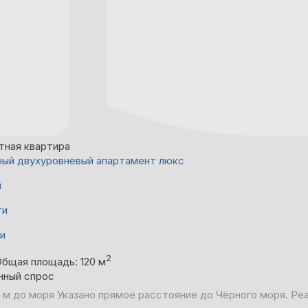
тная квартира
ый двухуровневый апартамент люкс
й
ти
ни
2
Общая площадь: 120 м
нный спрос
 м до моря
Указано прямое расстояние до Чёрного моря. Ре