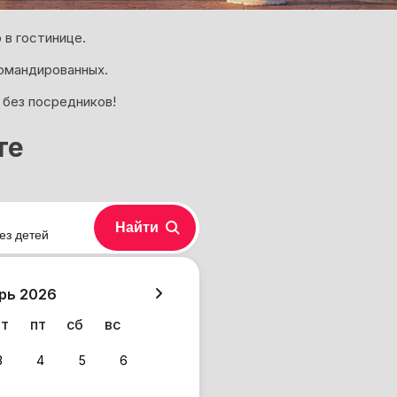
 в гостинице.
омандированных.
 без посредников!
те
Найти
ез детей
хазия
рь 2026
чт
пт
сб
вс
3
4
5
6