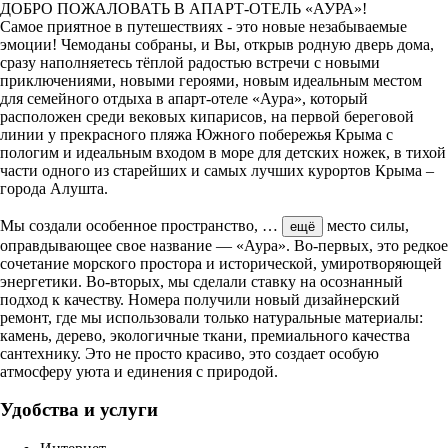
ДОБРО ПОЖАЛОВАТЬ В АПАРТ-ОТЕЛЬ «АУРА»!
Самое приятное в путешествиях - это новые незабываемые
эмоции! Чемоданы собраны, и Вы, открыв родную дверь дома,
сразу наполняетесь тёплой радостью встречи с новыми
приключениями, новыми героями, новым идеальным местом
для семейного отдыха в апарт-отеле «Аура», который
расположен среди вековых кипарисов, на первой береговой
линии у прекрасного пляжа Южного побережья Крыма с
пологим и идеальным входом в море для детских ножек, в тихой
части одного из старейших и самых лучших курортов Крыма –
города Алушта.
Мы создали особенное пространство,
…
место силы,
ещё
оправдывающее свое название — «Аура». Во-первых, это редкое
сочетание морского простора и исторической, умиротворяющей
энергетики. Во-вторых, мы сделали ставку на осознанный
подход к качеству. Номера получили новый дизайнерский
ремонт, где мы использовали только натуральные материалы:
камень, дерево, экологичные ткани, премиального качества
сантехнику. Это не просто красиво, это создает особую
атмосферу уюта и единения с природой.
Удобства и услуги