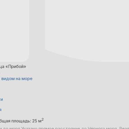
ца «Прибой»
а
 видом на море
ти
я
2
бщая площадь: 25 м
м до моря
Указано прямое расстояние до Чёрного моря. Реа