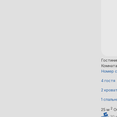
Гостини
Комнат
Номер с
4 гостя
2 крова
1 спальн
2
25 м
О
30 