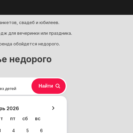
нкетов, свадеб и юбилеев.
дж для вечеринки или праздника.
аренда обойдется недорого.
ье недорого
Найти
ез детей
хазия
рь 2026
чт
пт
сб
вс
3
4
5
6