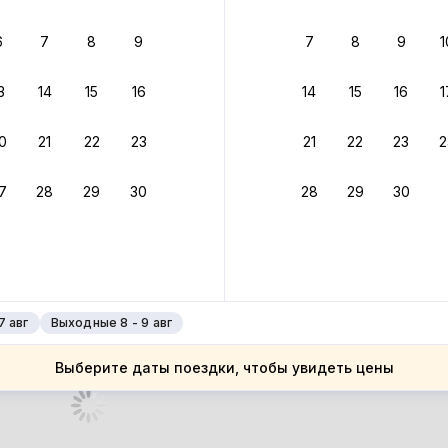
 до 30% за бронь
6
7
8
9
7
8
9
1
бонусами
ценки проживания
3
14
15
16
14
15
16
1
йте быстрое бронирование
0
21
22
23
21
22
23
2
ное подтверждение брони без ожидания ответа от хозяина
7
28
29
30
28
29
30
 до 4%
руйте до 31 августа 2026 — и получите кэшбэк бонусами пос
нее
7 авг
Выходные 8 - 9 авг
Выберите даты поездки, чтобы увидеть цены