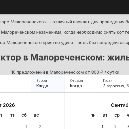
торе Малореченского — отличный вариант для проведения ба
 Малореченском незаменима, когда необходимо снять котте
ор Малореченского приятно удивят, ведь без посредников 
ктор в Малореченском: жил
110 предложений в Малореченском oт 800
₽
/ сутки
Заезд
Отъезд
Гости
Когда
Когда
2 взрослых,
б
ример
Санкт-Петербург
Москва
Сочи
Минск
Казань
Дагестан
Кисловодск
Аб
т 2026
Сентяб
Квартиры
Гостиницы
Дома
Частный сектор
т
пт
сб
вс
пн
вт
ср
0 вариантов
1
2
1
2