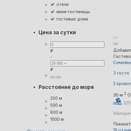
отели
мини-гостиницы
гостевые дома
Цена за сутки
Добавит
₽
Гостево
-
Семейны
₽
3 гостя
2 крова
Расстояние до моря
2
30 м
О
200 м
320
500 м
800 м
Малореч
1000 м
Показат
18 отзы