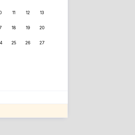
0
11
12
13
7
18
19
20
4
25
26
27
ле оценки проживания.