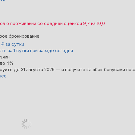
вов
о проживании со средней оценкой
9,7
из
10,0
рое бронирование
0
₽
за сутки
ть за 1 сутки при заезде сегодня
зяин
 до 4%
руйте до 31 августа 2026 — и получите кэшбэк бонусами пос
нее