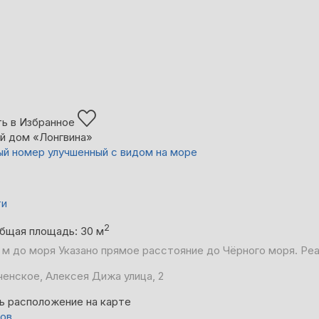
ь в Избранное
й дом «Лонгвина»
й номер улучшенный с видом на море
ти
2
бщая площадь: 30 м
 м до моря
Указано прямое расстояние до Чёрного моря. Ре
енское, Алексея Дижа улица, 2
ь расположение на карте
вов