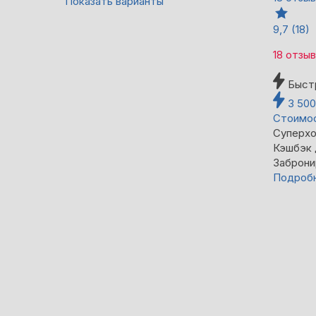
Показать варианты
9,7
(18)
18 отзы
Быст
3 50
Стоимос
Суперхо
Кэшбэк
Заброни
Подроб