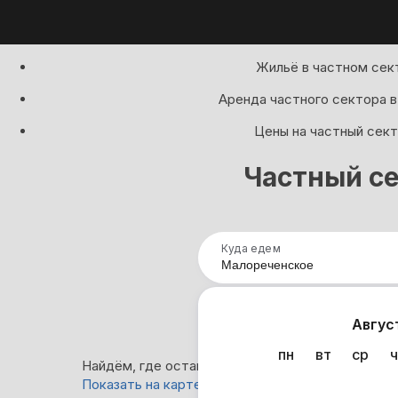
Жильё в частном сек
Аренда частного сектора в
Цены на частный сект
Частный се
Куда едем
Нап
Авгус
пн
вт
ср
ч
Найдём, где остановиться в Малореченском: 11
Показать на карте