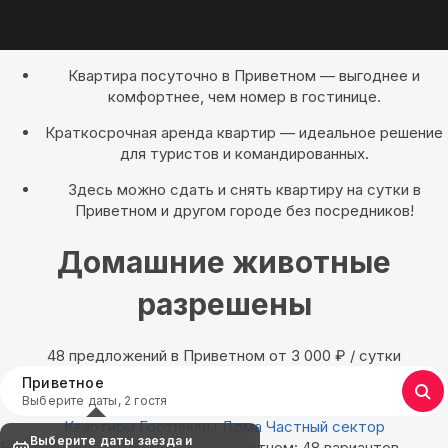
Квартира посуточно в Приветном — выгоднее и
комфортнее, чем номер в гостинице.
Краткосрочная аренда квартир — идеальное решение
для туристов и командированных.
Здесь можно сдать и снять квартиру на сутки в
Приветном и другом городе без посредников!
Домашние животные
разрешены
48 предложений в Приветном oт 3 000
₽
/ сутки
Приветное
Выберите даты, 2 гостя
Квартиры
Гостиницы
Дома
Частный сектор
Выберите даты заезда и
Найдём, где остановиться в Приветном: 48 вариантов