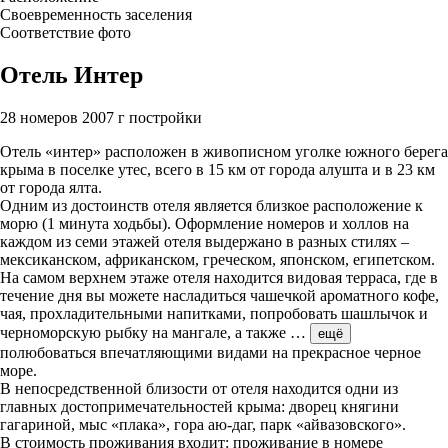
Своевременность заселения
Соответствие фото
Отель Интер
28 номеров
2007 г постройки
Отель «интер» расположен в живописном уголке южного берега
крыма в поселке утес, всего в 15 км от города алушта и в 23 км
от города ялта.
Одним из достоинств отеля является близкое расположение к
морю (1 минута ходьбы). Оформление номеров и холлов на
каждом из семи этажей отеля выдержано в разных стилях –
мексиканском, африканском, греческом, японском, египетском.
На самом верхнем этаже отеля находится видовая терраса, где в
течение дня вы можете насладиться чашечкой ароматного кофе,
чая, прохладительными напитками, попробовать шашлычок и
черноморскую рыбку на мангале, а также
…
ещё
полюбоваться впечатляющими видами на прекрасное черное
море.
В непосредственной близости от отеля находится одни из
главных достопримечательностей крыма: дворец княгини
гагариной, мыс «плака», гора аю-даг, парк «айвазовского».
В стоимость проживания входит: проживание в номере