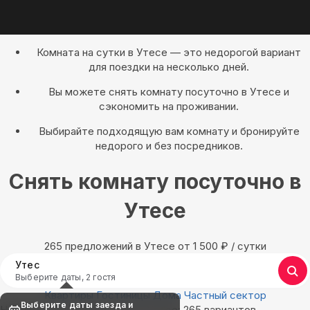
Комната на сутки в Утесе — это недорогой вариант
для поездки на несколько дней.
Вы можете снять комнату посуточно в Утесе и
сэкономить на проживании.
Выбирайте подходящую вам комнату и бронируйте
недорого и без посредников.
Снять комнату посуточно в
Утесе
265 предложений в Утесе oт 1 500
₽
/ сутки
Утес
Выберите даты, 2 гостя
Квартиры
Гостиницы
Дома
Частный сектор
Выберите даты заезда и
Найдём, где остановиться в Утесе: 265 вариантов