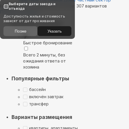
Выберите даты заезда и
Найдём, где остановиться в Утесе: 307 вариантов
отъезда
Показать на карте
Доступность жилья и стоимость
зависят от дат проживания
Выбирайте лучшее
Позже
Указать
Быстрое бронирование
Всего 2 минуты, без
ожидания ответа от
хозяина
Популярные фильтры
бассейн
включён завтрак
трансфер
Варианты размещения
квартиры, апартаменты