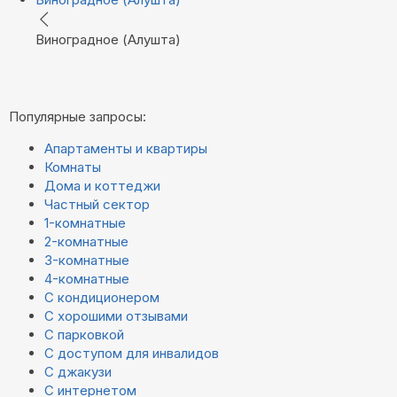
Виноградное (Алушта)
Популярные запросы:
Апартаменты и квартиры
Комнаты
Дома и коттеджи
Частный сектор
1-комнатные
2-комнатные
3-комнатные
4-комнатные
С кондиционером
С хорошими отзывами
С парковкой
С доступом для инвалидов
С джакузи
С интернетом