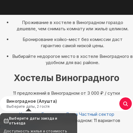
Проживание в хостеле в Виноградном гораздо
дешевле, чем снимать комнату или жильё целиком.
Бронирование койко-мест без комиссии даст
гарантию самой низкой цены.
Выбирайте недорогое место в хостеле Виноградного в
удобном для вас районе.
Хостелы Виноградного
11 предложений в Виноградном oт 3 000
₽
/ сутки
Виноградное (Алушта)
Выберите даты, 2 гостя
Квартиры
Гостиницы
Дома
Частный сектор
Выберите даты заезда и
Найдём, где остановиться в Виноградном: 11 вариантов
отъезда
Показать на карте
Доступность жилья и стоимость