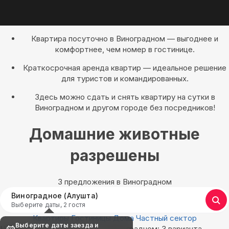
Квартира посуточно в Виноградном — выгоднее и
комфортнее, чем номер в гостинице.
Краткосрочная аренда квартир — идеальное решение
для туристов и командированных.
Здесь можно сдать и снять квартиру на сутки в
Виноградном и другом городе без посредников!
Домашние животные
разрешены
3 предложения в Виноградном
Виноградное (Алушта)
Выберите даты, 2 гостя
Квартиры
Гостиницы
Дома
Частный сектор
Выберите даты заезда и
Найдём, где остановиться в Виноградном: 3 варианта