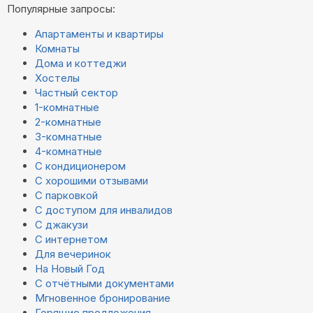
Популярные запросы:
Апартаменты и квартиры
Комнаты
Дома и коттеджи
Хостелы
Частный сектор
1-комнатные
2-комнатные
3-комнатные
4-комнатные
С кондиционером
С хорошими отзывами
С парковкой
С доступом для инвалидов
С джакузи
С интернетом
Для вечеринок
На Новый Год
С отчётными документами
Мгновенное бронирование
Горящие предложения