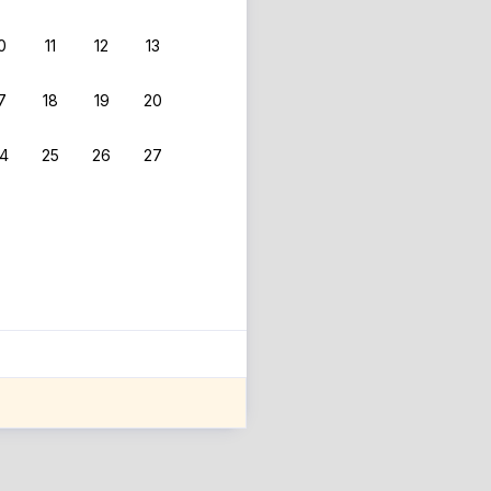
0
11
12
13
7
18
19
20
4
25
26
27
ле оценки проживания.