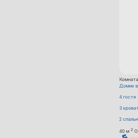
Комнат
Домик в
4 гостя
3 крова
2 спаль
2
40 м
О