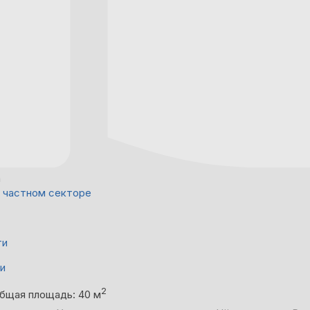
а
 частном секторе
ти
ни
2
бщая площадь: 40 м