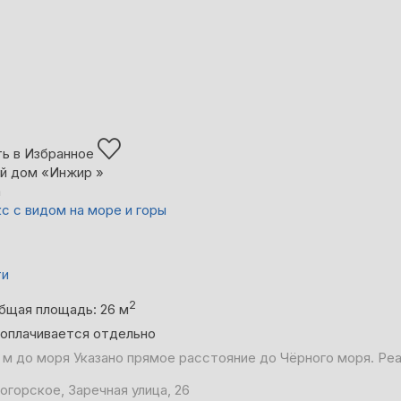
ь в Избранное
й дом «Инжир »
а
с с видом на море и горы
ти
2
бщая площадь: 26 м
 оплачивается отдельно
 м до моря
Указано прямое расстояние до Чёрного моря. Ре
огорское, Заречная улица, 26