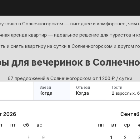
суточно в Солнечногорском — выгоднее и комфортнее, чем н
ная аренда квартир — идеальное решение для туристов и к
ь и снять квартиру на сутки в Солнечногорском и другом г
ы для вечеринок в Солнечн
67 предложений в Солнечногорском oт 1 200
₽
/ сутки
Заезд
Отъезд
Гости
Когда
Когда
2 взрослых,
б
ример
Санкт-Петербург
Москва
Сочи
Минск
Казань
Дагестан
Кисловодск
Аб
т 2026
Сентяб
Квартиры
Гостиницы
Дома
Частный сектор
т
пт
сб
вс
пн
вт
ср
67 вариантов
1
2
1
2