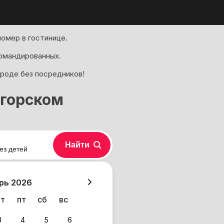
омер в гостинице.
омандированных.
ороде без посредников!
огорском
Найти
ез детей
хазия
рь 2026
чт
пт
сб
вс
3
4
5
6