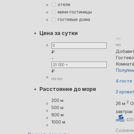
отели
мини-гостиницы
гостевые дома
Цена за сутки
Добавит
₽
Гостево
-
Комнат
Полулюк
₽
4 гостя
Расстояние до моря
2 крова
200 м
2
26 м
О
500 м
завтрак
800 м
420
1000 м
Солнечн