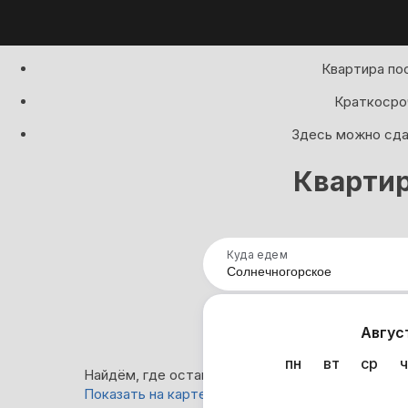
Квартира по
Краткосроч
Здесь можно сдат
Квартир
Куда едем
Нап
Авгус
пн
вт
ср
ч
Найдём, где остановиться в Солнечногорском: 
Показать на карте