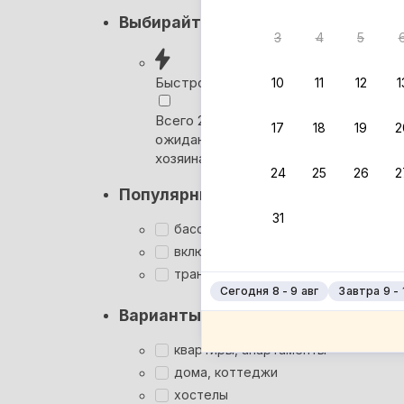
Кэшбэк
Выбирайте лучшее
3
4
5
Вернём 
после о
Быстрое бронирование
10
11
12
1
Выбира
Всего 2 минуты, без
17
18
19
2
ожидания ответа от
Мгновен
хозяина
24
25
26
2
Кэшбэк
Популярные фильтры
Заброни
31
Подроб
бассейн
включён завтрак
трансфер
Сегодня 8 - 9 авг
Завтра 9 - 
Варианты размещения
квартиры, апартаменты
дома, коттеджи
хостелы