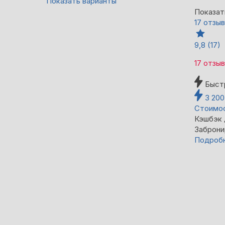
Показать варианты
Показат
17 отзы
9,8
(17)
17 отзы
Быст
3 20
Стоимос
Кэшбэк
Заброни
Подроб