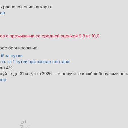
ь расположение на карте
вов
вов
о проживании со средней оценкой
9,8
из
10,0
рое бронирование
0
₽
за сутки
ть за 1 сутки при заезде сегодня
 до 4%
руйте до 31 августа 2026 — и получите кэшбэк бонусами пос
нее